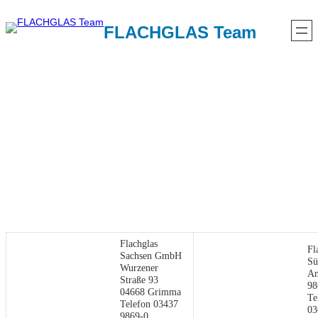
Zum
Inhalt
FLACHGLAS Team
springen
Flachglas
Fl
Sachsen GmbH
Sü
Wurzener
Am
Straße 93
98
04668 Grimma
Te
Telefon 03437
03
9869-0